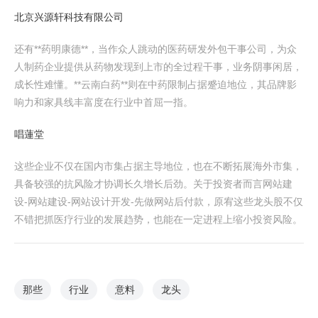
北京兴源轩科技有限公司
还有**药明康德**，当作众人跳动的医药研发外包干事公司，为众
人制药企业提供从药物发现到上市的全过程干事，业务阴事闲居，
成长性难懂。**云南白药**则在中药限制占据蹙迫地位，其品牌影
响力和家具线丰富度在行业中首屈一指。
唱蓮堂
这些企业不仅在国内市集占据主导地位，也在不断拓展海外市集，
具备较强的抗风险才协调长久增长后劲。关于投资者而言网站建
设-网站建设-网站设计开发-先做网站后付款，原宥这些龙头股不仅
不错把抓医疗行业的发展趋势，也能在一定进程上缩小投资风险。
那些
行业
意料
龙头